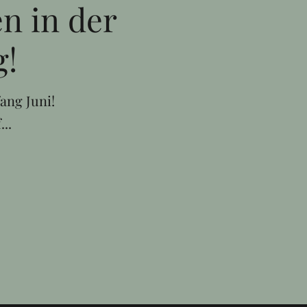
n in der
g!
ang Juni!
..