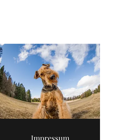
www.airedales-von-der-
weilerburg.de
Impressum