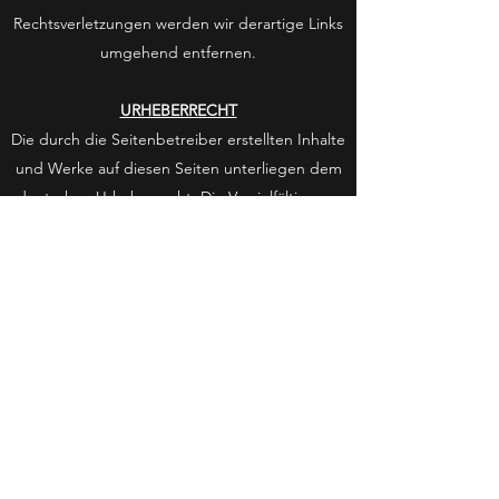
Rechtsverletzungen werden wir derartige Links
umgehend entfernen.
URHEBERRECHT
Die durch die Seitenbetreiber erstellten Inhalte
und Werke auf diesen Seiten unterliegen dem
deutschen Urheberrecht. Die Vervielfältigung,
Bearbeitung, Verbreitung und jede Art der
Verwertung außerhalb der Grenzen des
Urheberrechtes bedürfen der schriftlichen
Zustimmung des jeweiligen Autors bzw.
Erstellers. Downloads und Kopien dieser Seite
sind nur für den privaten, nicht kommerziellen
Gebrauch gestattet.
Soweit die Inhalte auf dieser Seite nicht vom
Betreiber erstellt wurden, werden die
Urheberrechte Dritter beachtet. Insbesondere