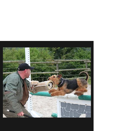
www.airedales-von-der-
weilerburg.de